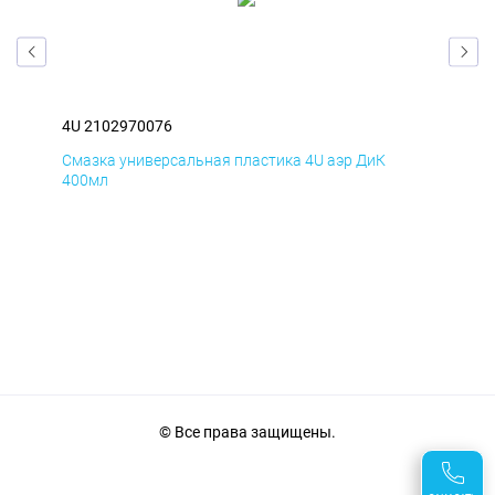
4U 2102970076
4U 
Смазка универсальная пластика 4U аэр ДиК
Сма
400мл
40
© Все права защищены.