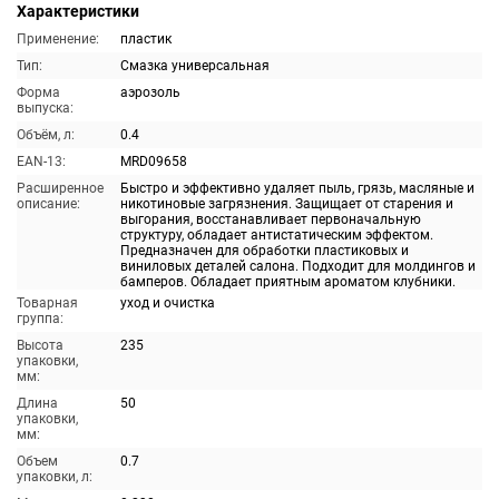
Характеристики
Применение:
пластик
Тип:
Смазка универсальная
Форма
аэрозоль
выпуска:
Объём, л:
0.4
EAN-13:
MRD09658
Расширенное
Быстро и эффективно удаляет пыль, грязь, масляные и
описание:
никотиновые загрязнения. Защищает от старения и
выгорания, восстанавливает первоначальную
структуру, обладает антистатическим эффектом.
Предназначен для обработки пластиковых и
виниловых деталей салона. Подходит для молдингов и
бамперов. Обладает приятным ароматом клубники.
Товарная
уход и очистка
группа:
Высота
235
упаковки,
мм:
Длина
50
упаковки,
мм:
Объем
0.7
упаковки, л: