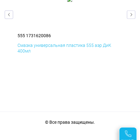
555 1731620086
555
Смазка универсальная пластика 555 аэр ДиК
Сма
400мл
40
© Все права защищены.