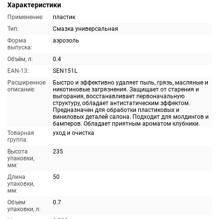
Характеристики
Применение:
пластик
Тип:
Смазка универсальная
Форма
аэрозоль
выпуска:
Объём, л:
0.4
EAN-13:
SEN151L
Расширенное
Быстро и эффективно удаляет пыль, грязь, масляные и
описание:
никотиновые загрязнения. Защищает от старения и
выгорания, восстанавливает первоначальную
структуру, обладает антистатическим эффектом.
Предназначен для обработки пластиковых и
виниловых деталей салона. Подходит для молдингов и
бамперов. Обладает приятным ароматом клубники.
Товарная
уход и очистка
группа:
Высота
235
упаковки,
мм:
Длина
50
упаковки,
мм:
Объем
0.7
упаковки, л: