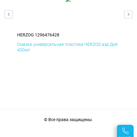
HERZOG 1296476428
HE
БмД
Смазка универсальная пластика HERZOG аэр ДиК
Сма
400мл
40
© Все права защищены.