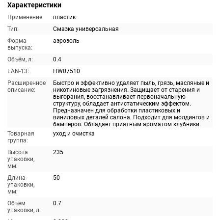
Характеристики
Применение:
пластик
Тип:
Смазка универсальная
Форма
аэрозоль
выпуска:
Объём, л:
0.4
EAN-13:
HW07510
Расширенное
Быстро и эффективно удаляет пыль, грязь, масляные и
описание:
никотиновые загрязнения. Защищает от старения и
выгорания, восстанавливает первоначальную
структуру, обладает антистатическим эффектом.
Предназначен для обработки пластиковых и
виниловых деталей салона. Подходит для молдингов и
бамперов. Обладает приятным ароматом клубники.
Товарная
уход и очистка
группа:
Высота
235
упаковки,
мм:
Длина
50
упаковки,
мм:
Объем
0.7
упаковки, л: