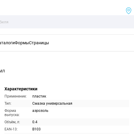
аталоги
Формы
Страницы
мл
Характеристики
Применение:
пластик
Тип:
Смазка универсальная
Форма
аэрозоль
выпуска:
Объём, л:
0.4
EAN-13:
B103