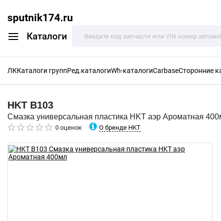
sputnik174.ru
Каталоги
ЛК
Каталоги групп
Ред.каталоги
Wh-каталоги
Carbase
Сторонние к
HKT
B103
Смазка универсальная пластика HKT аэр Ароматная 400
О бренде HKT
0 оценок