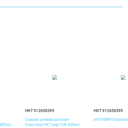
HKT 912650395
HKT 912650395
я
Смазка универсальная
АНТИФРИЗ красны
 400мл
пластика HKT аэр ПхВ 400мл