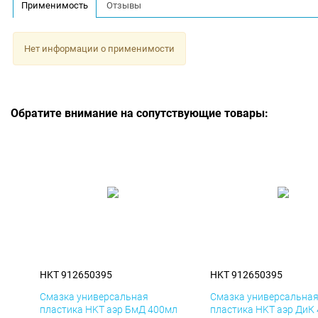
Применимость
Отзывы
Нет информации о применимости
Обратите внимание на сопутствующие товары:
HKT 912650395
HKT 912650395
Смазка универсальная
Смазка универсальна
пластика HKT аэр БмД 400мл
пластика HKT аэр ДиК