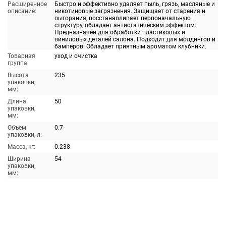
Расширенное
Быстро и эффективно удаляет пыль, грязь, масляные и
описание:
никотиновые загрязнения. Защищает от старения и
выгорания, восстанавливает первоначальную
структуру, обладает антистатическим эффектом.
Предназначен для обработки пластиковых и
виниловых деталей салона. Подходит для молдингов и
бамперов. Обладает приятным ароматом клубники.
Товарная
уход и очистка
группа:
Высота
235
упаковки,
мм:
Длина
50
упаковки,
мм:
Объем
0.7
упаковки, л:
Масса, кг:
0.238
Ширина
54
упаковки,
мм: