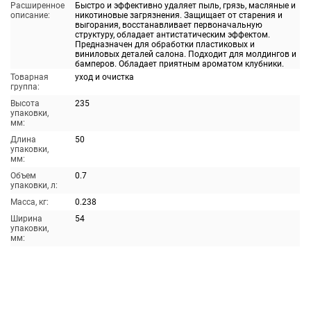
Расширенное
Быстро и эффективно удаляет пыль, грязь, масляные и
описание:
никотиновые загрязнения. Защищает от старения и
выгорания, восстанавливает первоначальную
структуру, обладает антистатическим эффектом.
Предназначен для обработки пластиковых и
виниловых деталей салона. Подходит для молдингов и
бамперов. Обладает приятным ароматом клубники.
Товарная
уход и очистка
группа:
Высота
235
упаковки,
мм:
Длина
50
упаковки,
мм:
Объем
0.7
упаковки, л:
Масса, кг:
0.238
Ширина
54
упаковки,
мм: