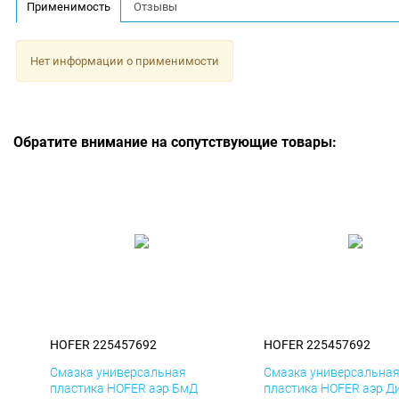
Применимость
Отзывы
Нет информации о применимости
Обратите внимание на сопутствующие товары:
HOFER 225457692
HOFER 225457692
Смазка универсальная
Смазка универсальна
пластика HOFER аэр БмД
пластика HOFER аэр Д