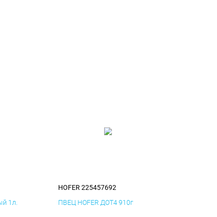
HOFER 225457692
й 1л.
ПВЕЦ HOFER ДОТ4 910г