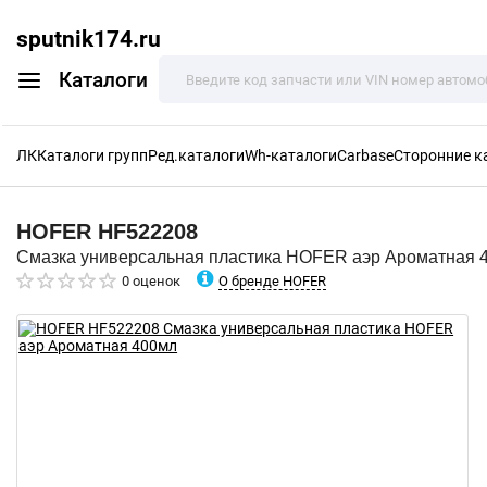
sputnik174.ru
Каталоги
ЛК
Каталоги групп
Ред.каталоги
Wh-каталоги
Carbase
Сторонние к
HOFER
HF522208
Смазка универсальная пластика HOFER аэр Ароматная 
О бренде HOFER
0 оценок