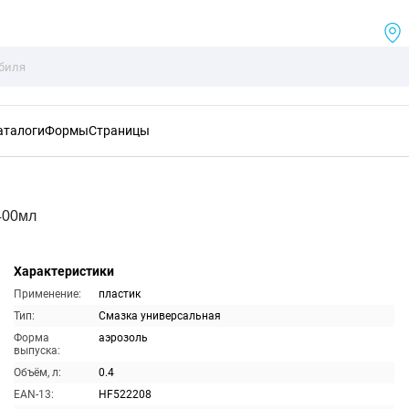
аталоги
Формы
Страницы
400мл
Характеристики
Применение:
пластик
Тип:
Смазка универсальная
Форма
аэрозоль
выпуска:
Объём, л:
0.4
EAN-13:
HF522208