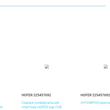
HOFER 225457692
HOFER 225457692
я
Смазка универсальная
АНТИФРИЗ красны
иК
пластика HOFER аэр ПхВ