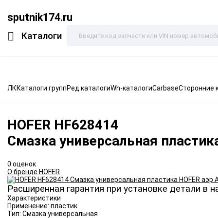
sputnik174.ru
Каталоги
ЛК
Каталоги групп
Ред.каталоги
Wh-каталоги
Carbase
Сторонние 
HOFER
HF628414
Смазка универсальная пластик
0 оценок
О бренде HOFER
Расширенная гарантия при установке детали в н
Характеристики
Применение:
пластик
Тип:
Смазка универсальная