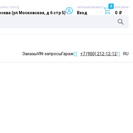
0
БРАТЬ ГОРОД
ЛИЧНЫЙ КАБИНЕТ
КОРЗИНА
сква (ул Московская, д 6 стр 5)
Вход
0
₽
Заказы
VIN-запросы
Гараж
+7 (900)
212-12-12
RU