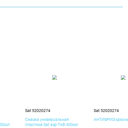
Sat 52020274
Sat 52020274
я
Смазка универсальная
АНТИФРИЗ красны
400мл
пластика Sat аэр ПхВ 400мл