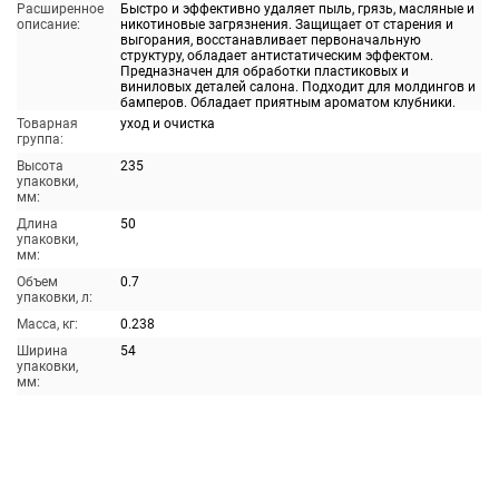
Расширенное
Быстро и эффективно удаляет пыль, грязь, масляные и
описание:
никотиновые загрязнения. Защищает от старения и
выгорания, восстанавливает первоначальную
структуру, обладает антистатическим эффектом.
Предназначен для обработки пластиковых и
виниловых деталей салона. Подходит для молдингов и
бамперов. Обладает приятным ароматом клубники.
Товарная
уход и очистка
группа:
Высота
235
упаковки,
мм:
Длина
50
упаковки,
мм:
Объем
0.7
упаковки, л:
Масса, кг:
0.238
Ширина
54
упаковки,
мм: