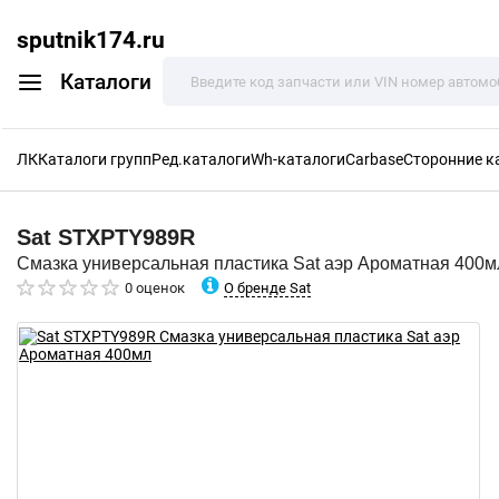
sputnik174.ru
Каталоги
ЛК
Каталоги групп
Ред.каталоги
Wh-каталоги
Carbase
Сторонние к
Sat
STXPTY989R
Смазка универсальная пластика Sat аэр Ароматная 400м
О бренде Sat
0 оценок