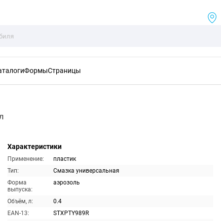
аталоги
Формы
Страницы
л
Характеристики
Применение:
пластик
Тип:
Смазка универсальная
Форма
аэрозоль
выпуска:
Объём, л:
0.4
EAN-13:
STXPTY989R