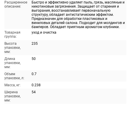
Расширенное
Быстро и эффективно удаляет пыль, грязь, масляные и
описание:
никотиновые загрязнения. Защищает от старения и
выгорания, восстанавливает первоначальную
структуру, обладает антистатическим эффектом.
Предназначен для обработки пластиковых и
виниловых деталей салона. Подходит для молдингов и
бамперов. Обладает приятным ароматом клубники.
Товарная
уход и очистка
группа:
Высота
235
упаковки,
мм:
Длина
50
упаковки,
мм:
Объем
0.7
упаковки, л:
Масса, кг:
0.238
Ширина
54
упаковки,
мм: