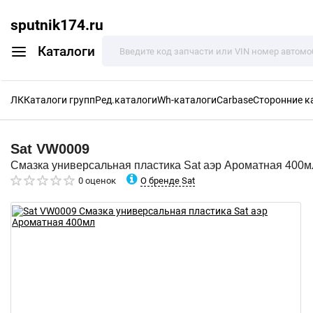
sputnik174.ru
Каталоги
ЛК
Каталоги групп
Ред.каталоги
Wh-каталоги
Carbase
Сторонние к
Sat
VW0009
Смазка универсальная пластика Sat аэр Ароматная 400м
О бренде Sat
0 оценок