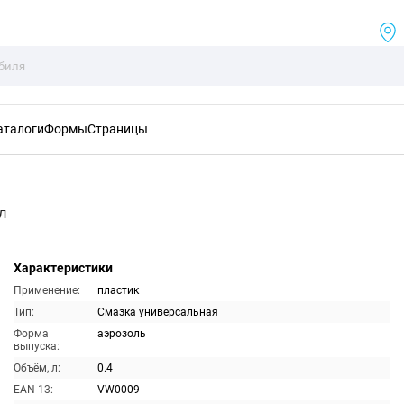
аталоги
Формы
Страницы
л
Характеристики
Применение:
пластик
Тип:
Смазка универсальная
Форма
аэрозоль
выпуска:
Объём, л:
0.4
EAN-13:
VW0009