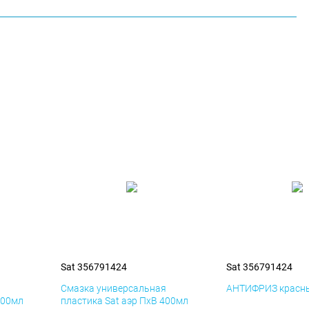
Sat 356791424
Sat 356791424
я
Смазка универсальная
АНТИФРИЗ красны
400мл
пластика Sat аэр ПхВ 400мл