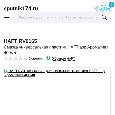
0
sputnik174.ru
HAFT
RV0165
Смазка универсальная пластика HAFT аэр Ароматная
400мл
О бренде HAFT
0 оценок