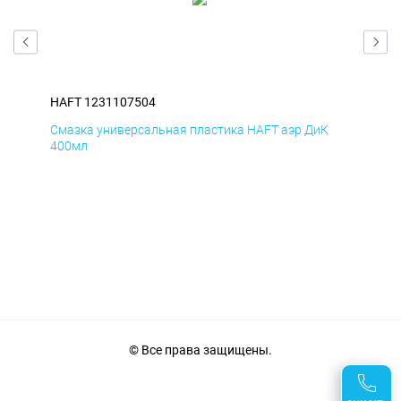
HAFT 1231107504
HAF
Д
Смазка универсальная пластика HAFT аэр ДиК
Сма
400мл
40
© Все права защищены.