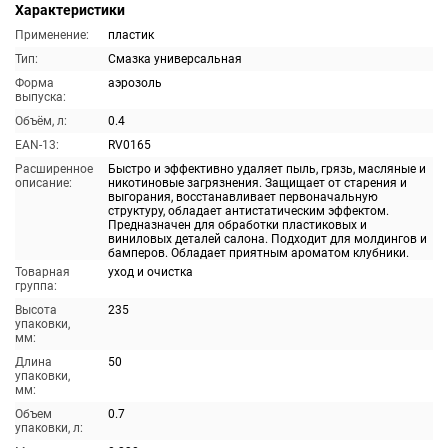
Характеристики
Применение:
пластик
Тип:
Смазка универсальная
Форма
аэрозоль
выпуска:
Объём, л:
0.4
EAN-13:
RV0165
Расширенное
Быстро и эффективно удаляет пыль, грязь, масляные и
описание:
никотиновые загрязнения. Защищает от старения и
выгорания, восстанавливает первоначальную
структуру, обладает антистатическим эффектом.
Предназначен для обработки пластиковых и
виниловых деталей салона. Подходит для молдингов и
бамперов. Обладает приятным ароматом клубники.
Товарная
уход и очистка
группа:
Высота
235
упаковки,
мм:
Длина
50
упаковки,
мм:
Объем
0.7
упаковки, л: