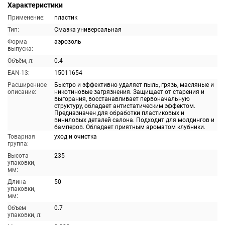
Характеристики
Применение:
пластик
Тип:
Смазка универсальная
Форма
аэрозоль
выпуска:
Объём, л:
0.4
EAN-13:
15011654
Расширенное
Быстро и эффективно удаляет пыль, грязь, масляные и
описание:
никотиновые загрязнения. Защищает от старения и
выгорания, восстанавливает первоначальную
структуру, обладает антистатическим эффектом.
Предназначен для обработки пластиковых и
виниловых деталей салона. Подходит для молдингов и
бамперов. Обладает приятным ароматом клубники.
Товарная
уход и очистка
группа:
Высота
235
упаковки,
мм:
Длина
50
упаковки,
мм:
Объем
0.7
упаковки, л: