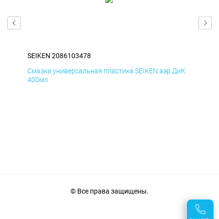
SEIKEN 2086103478
SEI
мД
Смазка универсальная пластика SEIKEN аэр ДиК
Сма
400мл
40
© Все права защищены.